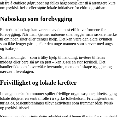
alt fra å etablere gågrupper og felles hageprosjekter til å arrangere kurs
om psykisk helse eller støtte lokale initiativer for eldre og sårbare.
Naboskap som forebygging
Et sterkt naboskap kan være en av de mest effektive formene for
forebygging. Når man kjenner naboene sine, legger man raskere merke
til om noen sliter eller trenger hjelp. Det kan være den eldre kvinnen
som ikke lenger går ut, eller den unge mannen som strever med angst
og isolasjon.
Små handlinger – som å tilby hjelp til handling, invitere til felles
middag eller bare slå av en prat – kan gjøre en stor forskjell. Det
handler ikke om å overvåke hverandre, men om å skape trygghet og
nærvær i hverdagen.
Frivillighet og lokale krefter
I mange norske kommuner spiller frivillige organisasjoner, idrettslag og
lokale ildsjeler en sentral rolle i å styrke folkehelsen. Frivilligsentraler,
turlag og pasientforeninger tilbyr aktiviteter som fremmer både fysisk
og psykisk trivsel.
Kommunene kan støtte dette arbeidet ved å legge til rette for samarbeid