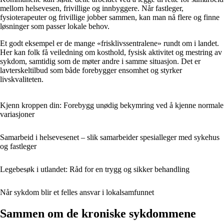
mellom helsevesen, frivillige og innbyggere. Når fastleger,
fysioterapeuter og frivillige jobber sammen, kan man nå flere og finne
løsninger som passer lokale behov.
Et godt eksempel er de mange «frisklivssentralene» rundt om i landet.
Her kan folk få veiledning om kosthold, fysisk aktivitet og mestring av
sykdom, samtidig som de møter andre i samme situasjon. Det er
lavterskeltilbud som både forebygger ensomhet og styrker
livskvaliteten.
Kjenn kroppen din: Forebygg unødig bekymring ved å kjenne normale
variasjoner
Samarbeid i helsevesenet – slik samarbeider spesialleger med sykehus
og fastleger
Legebesøk i utlandet: Råd for en trygg og sikker behandling
Når sykdom blir et felles ansvar i lokalsamfunnet
Sammen om de kroniske sykdommene