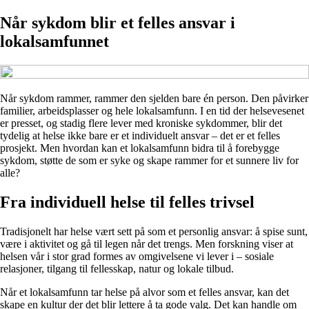
Når sykdom blir et felles ansvar i
lokalsamfunnet
Når sykdom rammer, rammer den sjelden bare én person. Den påvirker
familier, arbeidsplasser og hele lokalsamfunn. I en tid der helsevesenet
er presset, og stadig flere lever med kroniske sykdommer, blir det
tydelig at helse ikke bare er et individuelt ansvar – det er et felles
prosjekt. Men hvordan kan et lokalsamfunn bidra til å forebygge
sykdom, støtte de som er syke og skape rammer for et sunnere liv for
alle?
Fra individuell helse til felles trivsel
Tradisjonelt har helse vært sett på som et personlig ansvar: å spise sunt,
være i aktivitet og gå til legen når det trengs. Men forskning viser at
helsen vår i stor grad formes av omgivelsene vi lever i – sosiale
relasjoner, tilgang til fellesskap, natur og lokale tilbud.
Når et lokalsamfunn tar helse på alvor som et felles ansvar, kan det
skape en kultur der det blir lettere å ta gode valg. Det kan handle om