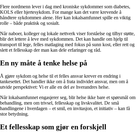
Flere nordmenn lever i dag med kroniske sykdommer som diabetes,
KOLS eller hjertesykdom. For mange kan det være krevende å
håndtere sykdommen alene. Her kan lokalsamfunnet spille en viktig
rolle – både praktisk og sosialt.
Når naboer, kolleger og lokale nettverk viser forståelse og tilbyr støtte,
blir det lettere å leve med sykdommen. Det kan handle om hjelp til
transport til lege, felles matlaging med fokus på sunn kost, eller rett og
slett et fellesskap der man kan dele erfaringer og råd.
En ny måte å tenke helse på
Å gjøre sykdom og helse til et felles ansvar krever en endring i
tankesettet. Det handler ikke om å frata individet ansvar, men om å
utvide perspektivet: Vi er alle en del av hverandres helse.
Når lokalsamfunnet engasjerer seg, blir helse ikke bare et spørsmål om
behandling, men om trivsel, fellesskap og livskvalitet. De små
handlingene i hverdagen – et smil, en invitasjon, et initiativ – kan få
stor betydning.
Et fellesskap som gjør en forskjell