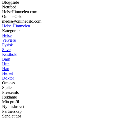
Bloggside
Nettfeed
HelseHimmelen.com
Online Oslo
media@onlineoslo.com
Helse Himmelen
Kategorier
Helse
Velvære
Fysisk
Sove
Kosthold
Barn
Hun
Han
Hørsel
Doktor
Om oss
Støtte
Presseinfo
Reklame
Min profil
Nyhetsbrevet
Partnerskap
Send et tips