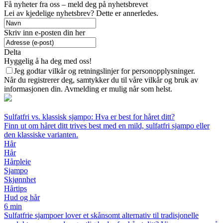
Få nyheter fra oss – meld deg på nyhetsbrevet
Lei av kjedelige nyhetsbrev? Dette er annerledes.
Skriv inn e-posten din her
Delta
Hyggelig å ha deg med oss!
Jeg godtar vilkår og retningslinjer for personopplysninger.
Når du registrerer deg, samtykker du til våre vilkår og bruk av
informasjonen din. Avmelding er mulig når som helst.
Sulfatfri vs. klassisk sjampo: Hva er best for håret ditt?
Finn ut om håret ditt trives best med en mild, sulfatfri sjampo eller
den klassiske varianten.
Hår
Hår
Hårpleie
Sjampo
Skjønnhet
Hårtips
Hud og hår
6 min
Sulfatfrie sjampoer lover et skånsomt alternativ til tradisjonelle