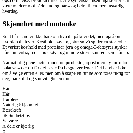
også om helse. Produkter med færre syntetiske tilsetningsstoffer kan
være mildere mot både hud og hår – og bidra til en mer ansvarlig
hverdag.
Skjønnhet med omtanke
Sunt hår handler ikke bare om hva du påfører det, men også om
hvordan du lever. Kosthold, søvn og stressnivå spiller en stor rolle.
Et variert kosthold med proteiner, jern og omega-3-fettsyrer styrker
håret innenfra, mens nok søvn og mindre stress kan redusere hårtap.
Når naturlig pleie møter moderne produkter, oppstår en ny form for
balanse – der du får det beste fra begge verdener. Det handler ikke
om å velge enten eller, men om å skape en rutine som føles riktig for
deg, håret ditt og samvittigheten din.
Hår
Hår
Hårpleie
Naturlig Skjønnhet
Bærekraft
Skjønnhetstips
Velvære
Å dele er kjærlig
X