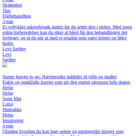
Skjønnhet
Tips
Hårbehandling
3 min
Et vellykket salongbesøk starter før du setter deg i stolen. Med noen
enkle forberedelser kan du sikre at håret får den behandlingen det
fortjener, og at du går ut med et resultat som varer lenger og føles
bedre.
Levi Sæther
Levi
Sæther
Sunne lunsjer to go: Næringsrike måltider til jobb og studier
Enkle og smakfulle lunsjer som gir deg energi gjennom hele dagen
Helse
Helse
Sunn Mat
Lunsj
Matpakke
Helse
Inspirasjon
4 min
Oppdag hvordan du kan lage sunne og næringsrike lunsjer som