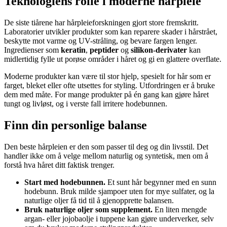
Teknologiens rolle i moderne hårpleie
De siste tiårene har hårpleieforskningen gjort store fremskritt.
Laboratorier utvikler produkter som kan reparere skader i hårstrået,
beskytte mot varme og UV-stråling, og bevare fargen lenger.
Ingredienser som
keratin
,
peptider
og
silikon-derivater
kan
midlertidig fylle ut porøse områder i håret og gi en glattere overflate.
Moderne produkter kan være til stor hjelp, spesielt for hår som er
farget, bleket eller ofte utsettes for styling. Utfordringen er å bruke
dem med måte. For mange produkter på én gang kan gjøre håret
tungt og livløst, og i verste fall irritere hodebunnen.
Finn din personlige balanse
Den beste hårpleien er den som passer til deg og din livsstil. Det
handler ikke om å velge mellom naturlig og syntetisk, men om å
forstå hva håret ditt faktisk trenger.
Start med hodebunnen.
Et sunt hår begynner med en sunn
hodebunn. Bruk milde sjampoer uten for mye sulfater, og la
naturlige oljer få tid til å gjenopprette balansen.
Bruk naturlige oljer som supplement.
En liten mengde
argan- eller jojobaolje i tuppene kan gjøre underverker, selv