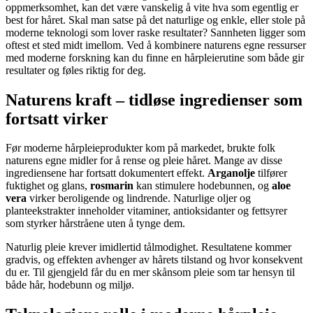
oppmerksomhet, kan det være vanskelig å vite hva som egentlig er
best for håret. Skal man satse på det naturlige og enkle, eller stole på
moderne teknologi som lover raske resultater? Sannheten ligger som
oftest et sted midt imellom. Ved å kombinere naturens egne ressurser
med moderne forskning kan du finne en hårpleierutine som både gir
resultater og føles riktig for deg.
Naturens kraft – tidløse ingredienser som
fortsatt virker
Før moderne hårpleieprodukter kom på markedet, brukte folk
naturens egne midler for å rense og pleie håret. Mange av disse
ingrediensene har fortsatt dokumentert effekt.
Arganolje
tilfører
fuktighet og glans,
rosmarin
kan stimulere hodebunnen, og
aloe
vera
virker beroligende og lindrende. Naturlige oljer og
planteekstrakter inneholder vitaminer, antioksidanter og fettsyrer
som styrker hårstråene uten å tynge dem.
Naturlig pleie krever imidlertid tålmodighet. Resultatene kommer
gradvis, og effekten avhenger av hårets tilstand og hvor konsekvent
du er. Til gjengjeld får du en mer skånsom pleie som tar hensyn til
både hår, hodebunn og miljø.