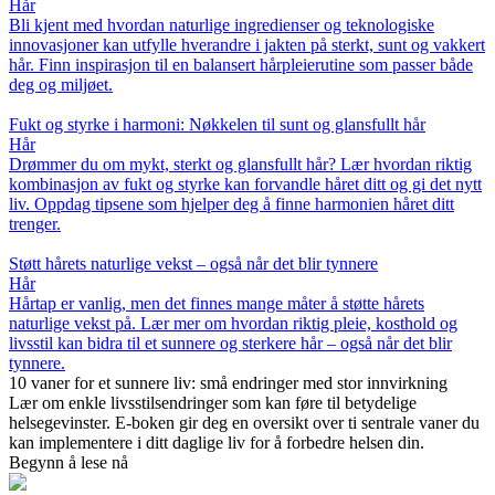
Hår
Bli kjent med hvordan naturlige ingredienser og teknologiske
innovasjoner kan utfylle hverandre i jakten på sterkt, sunt og vakkert
hår. Finn inspirasjon til en balansert hårpleierutine som passer både
deg og miljøet.
Fukt og styrke i harmoni: Nøkkelen til sunt og glansfullt hår
Hår
Drømmer du om mykt, sterkt og glansfullt hår? Lær hvordan riktig
kombinasjon av fukt og styrke kan forvandle håret ditt og gi det nytt
liv. Oppdag tipsene som hjelper deg å finne harmonien håret ditt
trenger.
Støtt hårets naturlige vekst – også når det blir tynnere
Hår
Hårtap er vanlig, men det finnes mange måter å støtte hårets
naturlige vekst på. Lær mer om hvordan riktig pleie, kosthold og
livsstil kan bidra til et sunnere og sterkere hår – også når det blir
tynnere.
10 vaner for et sunnere liv: små endringer med stor innvirkning
Lær om enkle livsstilsendringer som kan føre til betydelige
helsegevinster. E-boken gir deg en oversikt over ti sentrale vaner du
kan implementere i ditt daglige liv for å forbedre helsen din.
Begynn å lese nå