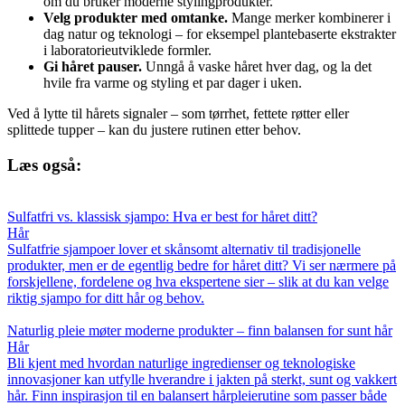
om du bruker moderne stylingprodukter.
Velg produkter med omtanke.
Mange merker kombinerer i
dag natur og teknologi – for eksempel plantebaserte ekstrakter
i laboratorieutviklede formler.
Gi håret pauser.
Unngå å vaske håret hver dag, og la det
hvile fra varme og styling et par dager i uken.
Ved å lytte til hårets signaler – som tørrhet, fettete røtter eller
splittede tupper – kan du justere rutinen etter behov.
Læs også:
Sulfatfri vs. klassisk sjampo: Hva er best for håret ditt?
Hår
Sulfatfrie sjampoer lover et skånsomt alternativ til tradisjonelle
produkter, men er de egentlig bedre for håret ditt? Vi ser nærmere på
forskjellene, fordelene og hva ekspertene sier – slik at du kan velge
riktig sjampo for ditt hår og behov.
Naturlig pleie møter moderne produkter – finn balansen for sunt hår
Hår
Bli kjent med hvordan naturlige ingredienser og teknologiske
innovasjoner kan utfylle hverandre i jakten på sterkt, sunt og vakkert
hår. Finn inspirasjon til en balansert hårpleierutine som passer både