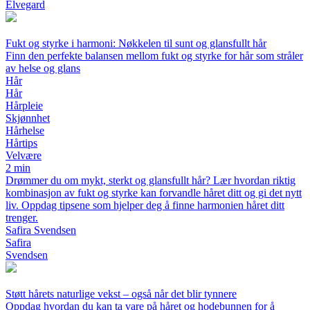
Elvegard
Fukt og styrke i harmoni: Nøkkelen til sunt og glansfullt hår
Finn den perfekte balansen mellom fukt og styrke for hår som stråler
av helse og glans
Hår
Hår
Hårpleie
Skjønnhet
Hårhelse
Hårtips
Velvære
2 min
Drømmer du om mykt, sterkt og glansfullt hår? Lær hvordan riktig
kombinasjon av fukt og styrke kan forvandle håret ditt og gi det nytt
liv. Oppdag tipsene som hjelper deg å finne harmonien håret ditt
trenger.
Safira Svendsen
Safira
Svendsen
Støtt hårets naturlige vekst – også når det blir tynnere
Oppdag hvordan du kan ta vare på håret og hodebunnen for å