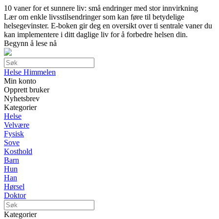
10 vaner for et sunnere liv: små endringer med stor innvirkning
Lær om enkle livsstilsendringer som kan føre til betydelige
helsegevinster. E-boken gir deg en oversikt over ti sentrale vaner du
kan implementere i ditt daglige liv for å forbedre helsen din.
Begynn å lese nå
Helse Himmelen
Min konto
Opprett bruker
Nyhetsbrev
Kategorier
Helse
Velvære
Fysisk
Sove
Kosthold
Barn
Hun
Han
Hørsel
Doktor
Kategorier