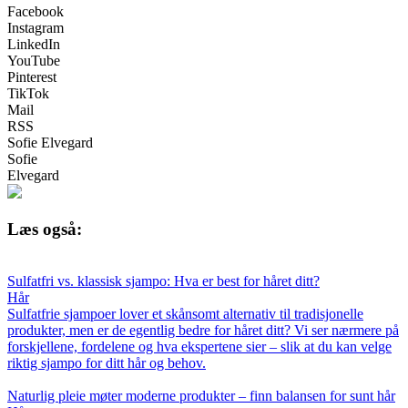
Facebook
Instagram
LinkedIn
YouTube
Pinterest
TikTok
Mail
RSS
Sofie Elvegard
Sofie
Elvegard
Læs også:
Sulfatfri vs. klassisk sjampo: Hva er best for håret ditt?
Hår
Sulfatfrie sjampoer lover et skånsomt alternativ til tradisjonelle
produkter, men er de egentlig bedre for håret ditt? Vi ser nærmere på
forskjellene, fordelene og hva ekspertene sier – slik at du kan velge
riktig sjampo for ditt hår og behov.
Naturlig pleie møter moderne produkter – finn balansen for sunt hår