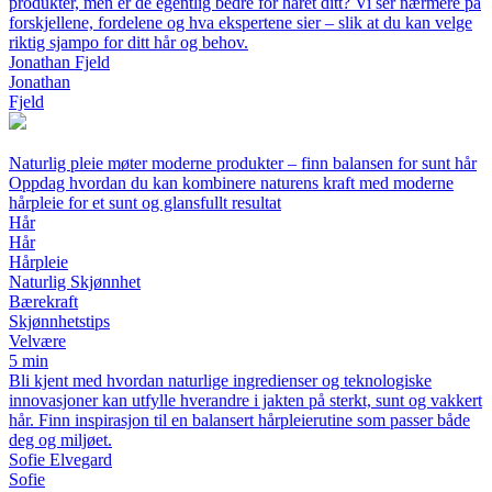
produkter, men er de egentlig bedre for håret ditt? Vi ser nærmere på
forskjellene, fordelene og hva ekspertene sier – slik at du kan velge
riktig sjampo for ditt hår og behov.
Jonathan Fjeld
Jonathan
Fjeld
Naturlig pleie møter moderne produkter – finn balansen for sunt hår
Oppdag hvordan du kan kombinere naturens kraft med moderne
hårpleie for et sunt og glansfullt resultat
Hår
Hår
Hårpleie
Naturlig Skjønnhet
Bærekraft
Skjønnhetstips
Velvære
5 min
Bli kjent med hvordan naturlige ingredienser og teknologiske
innovasjoner kan utfylle hverandre i jakten på sterkt, sunt og vakkert
hår. Finn inspirasjon til en balansert hårpleierutine som passer både
deg og miljøet.
Sofie Elvegard
Sofie