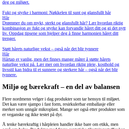
deg og miljøet.
Fukt og styrke i harmoni: Nøkkelen til sunt og glansfullt hår
Hår
Drømmer du om mykt, sterkt og glansfullt hår? Lær hvordan riktig
kombinasjon av fukt og styrke kan forvandle håret ditt og gi det nytt
liv. Oppdag tipsene som hjelper deg å finne harmonien håret ditt
trenger.
Støtt hårets naturlige vekst – også når det blir tynnere
Hår
Hårtap er vanlig, men det finnes mange måter å støtte hårets
naturlige vekst på. Lær mer om hvordan riktig pleie, kosthold og
livsstil kan bidra til et sunnere og sterkere hår – også når det blir
tynnere.
Miljø og bærekraft – en del av balansen
Flere nordmenn velger i dag produkter som tar hensyn til miljøet.
Det kan være sjampo i fast form, resirkulerbar emballasje eller
merker som unngår mikroplast. Mange ser også etter produkter som
er veganske og ikke testet på dyr.
Å tenke bærekraftig i hårpleien handler ikke bare om etikk, men