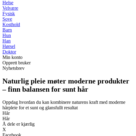
Helse
Velvære
Fysisk
Sove
Kosthold
Barn
Hun
Han
Hørsel
Doktor
Min konto
Opprett bruker
Nyhetsbrev
Naturlig pleie møter moderne produkter
– finn balansen for sunt hår
Oppdag hvordan du kan kombinere naturens kraft med moderne
hårpleie for et sunt og glansfullt resultat
Hår
Hår
Å dele er kjærlig
X
Facebook