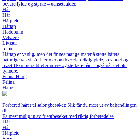
bevare fylde og styrke – uansett alder.
Hår
Hår
Hårpleie
Hårtap
Hodebunn
Velvære
Livsstil
5 min
Hårtap er vanlig, men det finnes mange måter å støtte hårets
naturlige vekst på. Lær mer om hvordan riktig pleie, kosthold og
livsstil kan bidra til et sunnere og sterkere hår – også når det blir
tynnere.
Felina Haug
Felina
Haug
Forbered håret til salongbesøket: Slik får du mest ut av behandlingen
din
Få mest mulig ut av frisørbesøket med riktig forberedelse
Hår
Hår
Hårpleie
Frisør