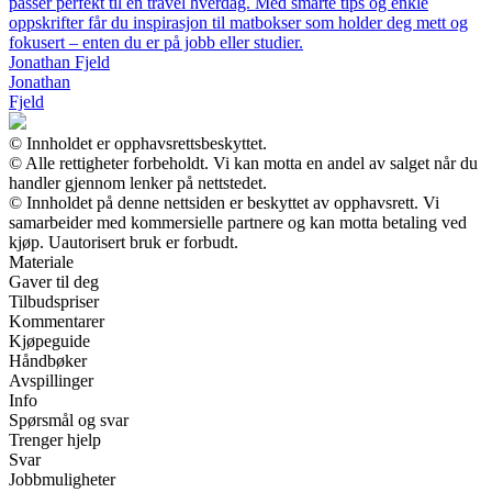
passer perfekt til en travel hverdag. Med smarte tips og enkle
oppskrifter får du inspirasjon til matbokser som holder deg mett og
fokusert – enten du er på jobb eller studier.
Jonathan Fjeld
Jonathan
Fjeld
© Innholdet er opphavsrettsbeskyttet.
© Alle rettigheter forbeholdt. Vi kan motta en andel av salget når du
handler gjennom lenker på nettstedet.
© Innholdet på denne nettsiden er beskyttet av opphavsrett. Vi
samarbeider med kommersielle partnere og kan motta betaling ved
kjøp. Uautorisert bruk er forbudt.
Materiale
Gaver til deg
Tilbudspriser
Kommentarer
Kjøpeguide
Håndbøker
Avspillinger
Info
Spørsmål og svar
Trenger hjelp
Svar
Jobbmuligheter